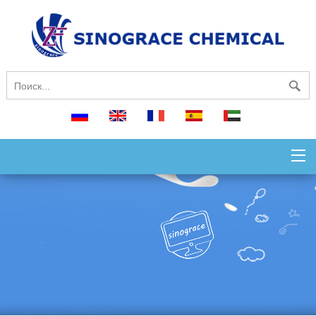
русский
English
français
español
العربية