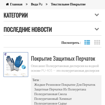
Главная
Вода Pu
Текстильное Покрытие
КАТЕГОРИИ
ПОСЛЕДНИЕ НОВОСТИ
Посмотреть :
Посмотре
ви
Покрытие Защитных Перчаток
Полиуретановая Дисперсия На
Описание Полиуретановая дисперсия на водной
основе PU-405 — это полиуретановая дисперсия
Водной Основе (ПУ-405)
на водной основе, мягкая на ощупь, превосходная
стойкость к истиранию. Предназначен для
Теги :
покрытия защитных перчаток. Совместим с
Жидкое Резиновое Покрытие Для Перчаток
нитриловым латексом. Тип Полиуретан на
Защитные Перчатки Из Полиуретана
водной основе Основные характеристики Не
Полиуретановая Смола
содержит сорастворителей Не содержит
Полиуретановый Химикат
формальдегида Очень мягкий на ощупь Высокая
Полиуретановое Сырье