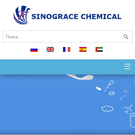
русский
English
français
español
العربية