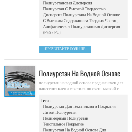
Полиуретановая Дисперсия
Полиуретан С Высокой Твердостью
Дисперсия Полиуретана На Водной Основе
С Высоким Содержанием Твердых Частиц
Алифатическая Полиуретановая Дисперсия
(PES / PU)
ПРОЧИТАЙТЕ БОЛЬШЕ
Полиуретан На Водной Основе
Для Текстильного Покрытия Pu-
полиуретан на водной основе предназначен для
нанесения клея и текстиля. он очень мягкий с
401
высоким удлинением, хорошей устойчивостью к
гидролизу и хорошей устойчивостью к
Теги :
истиранию.
Полиуретан Для Текстильного Покрытия
Литой Полиуретан
Полимерный Полиуретан
Текстильное Покрытие
Полиуретан На Водной Основе Для