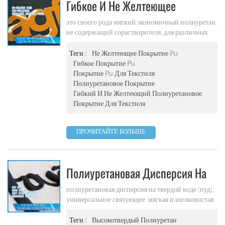
Гибкое И Не Желтеющее
Покрытие Pu Для Текстиля Pu-
это своего рода мягкий экономичный полиуретан,
не содержащий сорастворителя, для различных
403
текстильных или гибких применений на
подложках.
Теги :
Не Желтеющее Покрытие Pu
Гибкое Покрытие Pu
Покрытие Pu Для Текстиля
Полиуретановое Покрытие
Гибкий И Не Желтеющий Полиуретановое
Покрытие Для Текстиля
ПРОЧИТАЙТЕ БОЛЬШЕ
Полиуретановая Дисперсия На
Твердой Воде Pu-402
полиуретановая дисперсия на твердой воде (пуд),
универсальное связующее, мягкая и шелковистая
пленка с низким блеском.
Теги :
Высокотвердый Полиуретан