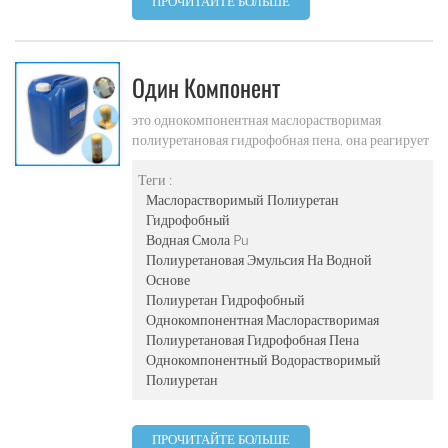
ПРОЧИТАЙТЕ БОЛЬШЕ
Один Компонент
Маслорастворимой
это однокомпонентная маслорастворимая
полиуретановая гидрофобная пена, она реагирует
Полиуретановой Гидрофобной
с водой и расширяется, чтобы быть пеной, не
Пены Pu-111
растворяется в воде. не только используется для
Теги :
водонепроницаемости, но также и для усиления
Маслорастворимый Полиуретан
арматуры. он широко используется в подземных
Гидрофобный
туннелях, водном хозяйстве и
Водная Смола Pu
гидроэлектроэнергии, подвальной стоянке,
Полиуретановая Эмульсия На Водной
канализации и т. д. для водонепроницаемых
Основе
закупоривающих и армирующих проектов.
Полиуретан Гидрофобный
Однокомпонентная Маслорастворимая
Полиуретановая Гидрофобная Пена
Однокомпонентный Водорастворимый
Полиуретан
ПРОЧИТАЙТЕ БОЛЬШЕ