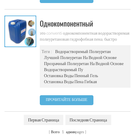
Однокомпонентный
Гидрофильный
это conventi однокомпонентная водорастворимая
полиуретановая гидрофобная пена, быстро
Водорастворимый
реагируют с водой для затвердевания и
Полиуретановый Пеногаситель /
расширение для герметизации трещины. после
Теги :
Водорастворимый Полиуретан
реакции с водой с образованием молочно-белого
Лучший Полиуретан На Водной Основе
Flex Pu-110
эластичного геля с превосходными
Прозрачный Полиуретан На Водной Основе
характеристиками быстрой скорости, высокой
Водорастворимый Пу
прочности и небольшой усадкой, прочной
Остановка Воды Пенный Гель
проницаемостью и т. д., широко используемым в
Остановка Воды Пена Гибкая
водонепроницаемых работах, таких как туннель,
метро, ​​плотина, подземный гараж , канализация и
т. д.
ПРОЧИТАЙТЕ БОЛЬШЕ
Первая Страница
Последняя Страница
Всего
1
админpages