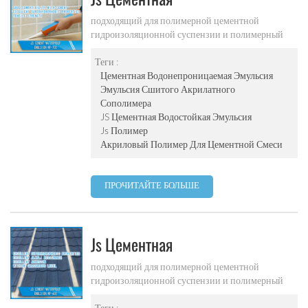
Водонепроницаемая Эмульсия
подходящий для полимерной цементной
гидроизоляционной суспензии и полимерный
Wf-700
цемент водонепроницаемый песок
Теги :
Цементная Водонепроницаемая Эмульсия
Эмульсия Сшитого Акрилатного
Сополимера
JS Цементная Водостойкая Эмульсия
Js Полимер
Акриловый Полимер Для Цементной Смеси
ПРОЧИТАЙТЕ БОЛЬШЕ
Js Цементная
Водонепроницаемая Эмульсия
подходящий для полимерной цементной
гидроизоляционной суспензии и полимерный
Wf-600
цемент водонепроницаемый песок
Теги :