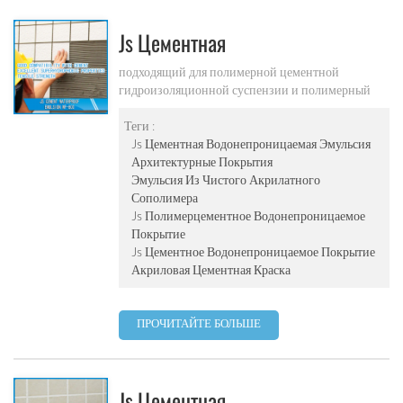
Js Цементная
Водонепроницаемая Эмульсия
подходящий для полимерной цементной
гидроизоляционной суспензии и полимерный
Wf-800
цемент водонепроницаемый песок
Теги :
Js Цементная Водонепроницаемая Эмульсия
Архитектурные Покрытия
Эмульсия Из Чистого Акрилатного
Сополимера
Js Полимерцементное Водонепроницаемое
Покрытие
Js Цементное Водонепроницаемое Покрытие
Акриловая Цементная Краска
ПРОЧИТАЙТЕ БОЛЬШЕ
Js Цементная