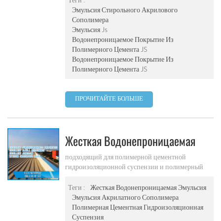
Эмульсия Стирольного Акрилового
Сополимера
Эмульсия Js
Водонепроницаемое Покрытие Из
Полимерного Цемента JS
Водонепроницаемое Покрытие Из
Полимерного Цемента JS
ПРОЧИТАЙТЕ БОЛЬШЕ
Жесткая Водонепроницаемая
Эмульсия Wf-500
подходящий для полимерной цементной
гидроизоляционной суспензии и полимерный
цемент водонепроницаемый песок
Теги :
Жесткая Водонепроницаемая Эмульсия
Эмульсия Акрилатного Сополимера
Полимерная Цементная Гидроизоляционная
Суспензия