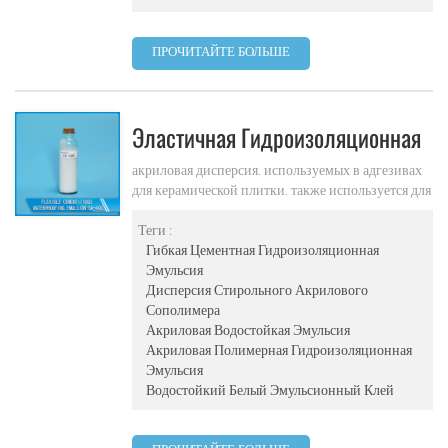
ПРОЧИТАЙТЕ БОЛЬШЕ
Эластичная Гидроизоляционная
Эмульсия Sa-400
акриловая дисперсия. используемых в адгезивах
для керамической плитки. также используется для
гибких, гидравлических растворов для
постельных принадлежностей, для гибких,
Теги :
водостойких, двухкомпонентных цементно-
Гибкая Цементная Гидроизоляционная
цементных растворов и для гибких
Эмульсия
гидроизоляционных суспензий.
Дисперсия Стирольного Акрилового
Сополимера
Акриловая Водостойкая Эмульсия
Акриловая Полимерная Гидроизоляционная
Эмульсия
Водостойкий Белый Эмульсионный Клей