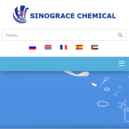
русский
English
français
español
العربية