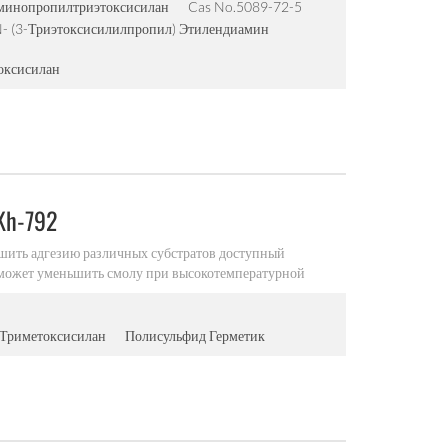
минопропилтриэтоксисилан
Cas No.5089-72-5
- (3-Триэтоксисилилпропил) Этилендиамин
оксисилан
Kh-792
чшить адгезию различных субстратов доступный
 может уменьшить смолу при высокотемпературной
во смолы в песке, хорошая дисперсия улучшить
свободное использование способствует нанесению
зии покрытия может улучшить влагостойкость и повысить
 Триметоксисилан
Полисульфид Герметик
 прочность песчаного сердечника, так что поверхность
тоимость литья