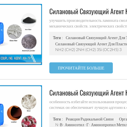
Силановый Связующий Агент 
улучшить производительность ламината смо
механических свойств, электрических свойст
Теги :
Силановый Связующий Агент Для 
Силановый Связующий Агент Для Пласти
NH2 (CH2) 2NH (CH2) 3Si (OC2H5) 3
ПРОЧИТАЙТЕ БОЛЬШЕ
Силановый Связующий Агент 
особенность избегайте использования процес
системах он обеспечивает лучшую адгезию к 
смолы влажность может уменьшить поглоще
светлая, без пузырьков после отверждения у
Теги :
Реакция Радикальной Связи
Орга
низких частотах может улучшить адгезию к 
N-Β- Аминоэтил -γ- Аминопропил Мети