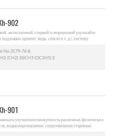
вь, теннисная обувь) хранение и обработка доступно в 25
крытых оригинальных контейнерах при 5-40 ℃ Срок
ветствии с перевозками опасных грузов
Kh-902
овкой, антистатикой, стиркой и морщинкой улучшайте
подложки (цемент, медь, стекло и т. д.), систему
атериала связующей способности неорганического
ая (молекулярная) ориентация волокон, повышенное
s No.3179-76-8
H2 (CH2) 3SiCH3 (OC2H5) 2
Kh-901
амината улучшениесовокупность различных физических
йств, водысопротивление, сопротивление старению