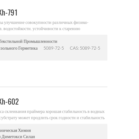
Kh-791
лы улучшение совокупности различных физико-
в, водостойкости, устойчивости к старению
Текстильной Промышленности
зольного Герметика
5089-72-5
CAS: 5089-72-5
Kh-602
са склеивания праймера хорошая стабильность в водных
субстрату может продлить срок годности и стабильность
ние композитной формы модифицированная система
лучшает влажные электрические свойства, особенно на
ническая Химия
металлической подложке для увеличения прочности
л Диметокси Силан