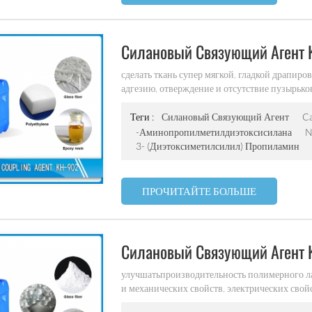
кабели, обувь (задняя обувь, марафонская обу
кг / барабан хранить продукты в плотно за
годности: 12 месяцев с даты поставки в соот
Силановый Связующий Агент 
сделать ткань супер мягкой, гладкой драпир
адгезию, отверждение и отсутствие пузырьков 
светлого цвета увеличение органического м
матричного материала улучшенная силиконов
Теги :
Силановый Связующий Агент
Ca
сродство к волокну
-аминопропилметилдиэтоксисилана
N
3- (диэтоксиметилсилил) Пропиламин
ПРОЧИТАЙТЕ БОЛЬШЕ
Силановый Связующий Агент 
улучшатьпроизводительность полимерного л
и механических свойств, электрических сво