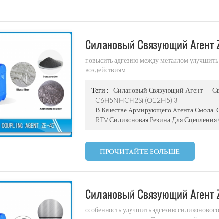
Силановый Связующий Агент 
повысить адгезию между металлом улучшить 
воздействиям
Теги :
Силановый Связующий Агент
С
C6H5NHCH2Si (OC2H5) 3
В Качестве Армирующего Агента Смола,
RTV Силиконовая Резина Для Сцепления
ПРОЧИТАЙТЕ БОЛЬШЕ
Силановый Связующий Агент 
особенность улучшить адгезию силиконового