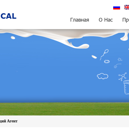
русский
En
Главная
О Нас
Пр
ий Агент