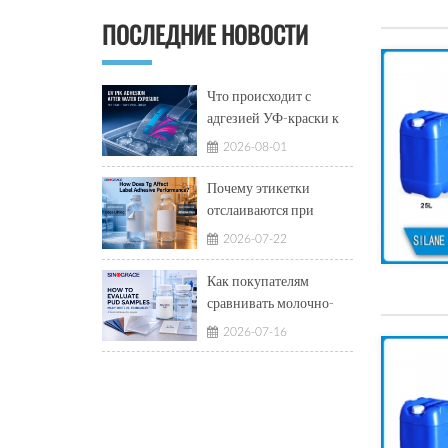
ПОСЛЕДНИЕ НОВОСТИ
Что происходит с
адгезией УФ-краски к
ПЭТ-плёнке после
2026-08-01
воздействия ледяной
воды?
Почему этикетки
отслаиваются при
низких температурах и
2026-07-22
показывают вытекание
клея при высоких
Как покупателям
температурах?
сравнивать молочно-
белые и
2026-07-16
полупрозрачные
водные
полиуретановые
дисперсии?