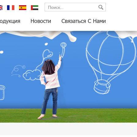
glish
français
español
العربية
одукция
Новости
Связаться С Нами