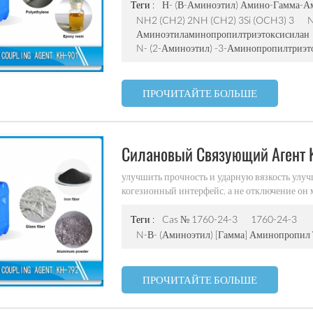
Теги :
Н- (β-Аминоэтил) Амино-Гамма-А
NH2 (CH2) 2NH (CH2) 3Si (OCH3) 3
N
Аминоэтиламинопропилтриэтоксисилан
N- (2-Аминоэтил) -3-Аминопропилтриэт
ПРОЧИТАЙТЕ БОЛЬШЕ
Силановый Связующий Агент 
улучшить прочность и ударную вязкость улу
когезионный интерфейс, а не отключение он
газовой эволюции может уменьшить количест
совместимость со свойствами смолы алмаза 
Теги :
Cas № 1760-24-3
1760-24-3
покрытия на поверхность покрытия для адге
N-Β- (аминоэтил) [гамма] Аминопропил
устойчивость к сжатию значительно улучшает
плоская и отливка более гладкая и снижает с
ПРОЧИТАЙТЕ БОЛЬШЕ