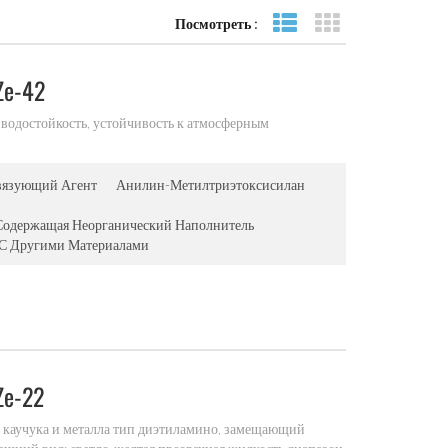
Посмотреть :
Посмотреть список
вид сетки
Ze-42
водостойкость, устойчивость к атмосферным
вязующий Агент
Анилин-Метилтриэтоксисилан
 Содержащая Неорганический Наполнитель
 С Другими Материалами
Ze-22
 каучука и металла тип диэтиламино, замещающий