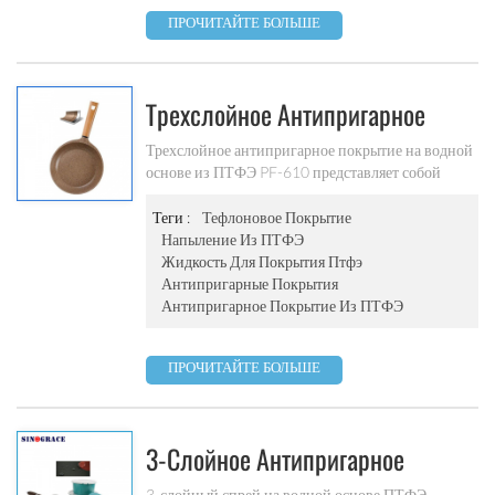
ПРОЧИТАЙТЕ БОЛЬШЕ
Трехслойное Антипригарное
Покрытие На Водной Основе Из
Трехслойное антипригарное покрытие на водной
основе из ПТФЭ PF-610 представляет собой
ПТФЭ.
трехслойное мраморное покрытие на водной
основе (стиль кофе)., оно широко применяется для
Теги :
Тефлоновое Покрытие
внутреннего покрытия кухонной посуды с
Напыление Из ПТФЭ
антипригарным покрытием, такой как
Жидкость Для Покрытия Птфэ
алюминиевые сковороды, воки, кастрюли,
Антипригарные Покрытия
электрические сотейники, электрические формы
Антипригарное Покрытие Из ПТФЭ
для выпечки и формы для кексов. Трехслойное
антипригарное покрытие на водной основе из
ПРОЧИТАЙТЕ БОЛЬШЕ
ПТФЭ
3-Слойное Антипригарное
3-слойный спрей на водной основе ПТФЭ