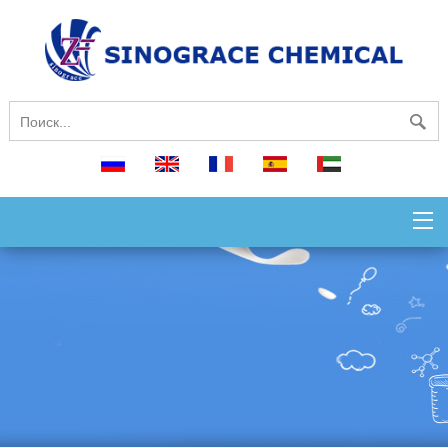
русский
English
français
español
العربية