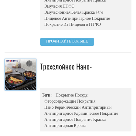
Эмульсия ПТФЭ
Эмульсионная Белая Краска Ptfe
Пищевое Антипригарное Покрытие
Покрытие Из Пищевого ПТФЭ
ПРОЧИТАЙТЕ БОЛЬШЕ
Трехслойное Нано-
Антипригарное Покрытие Краски
Для Набора Посуды ПТФЭ-
Распылительное Покрытие
Теги :
Покрытие Посуды
Фторсодержащие Покрытия
Высокотехнологичное ПТФЭ-
Нано Керамический Антипригарный
Покрытие
Антипригарное Керамическое Покрытие
Антипригарное Покрытие Краска
Антипригарная Краска