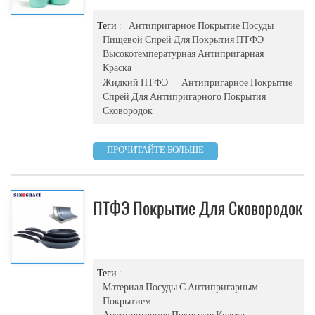
Покрытием
Теги :
Антипригарное Покрытие Посуды
Пищевой Спрей Для Покрытия ПТФЭ
Высокотемпературная Антипригарная
Краска
Жидкий ПТФЭ
Антипригарное Покрытие
Спрей Для Антипригарного Покрытия
Сковородок
ПРОЧИТАЙТЕ БОЛЬШЕ
ПТФЭ Покрытие Для Сковородок
Антипригарная Краска Для
Посуды Лакокрасочное
Покрытие Для Алюминиевой
Теги :
Материал Посуды С Антипригарным
Посуды
Покрытием
Антипригарное Покрытие Краска