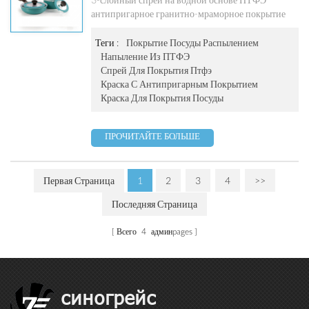
Гранитно-Мраморное Покрытие
антипригарное гранитно-мраморное покрытие
Из ПТФЭ На Водной Основе
PF-612 представляет собой двухслойное
мраморное покрытие на водной основе (звездное
Теги :
Покрытие Посуды Распылением
небо) ., оно широко применяется для внутреннего
Напыление Из ПТФЭ
покрытия антипригарной кухонной посуды, такой
Спрей Для Покрытия Птфэ
как алюминиевые сковороды. , воки, кастрюли,
Краска С Антипригарным Покрытием
электрические сотейники, электрические формы
Краска Для Покрытия Посуды
для выпечки и формы для кексов. 3-слойное
антипригарное гранитно-мраморное покрытие из
ПРОЧИТАЙТЕ БОЛЬШЕ
ПТФЭ на водной основе
Первая Страница
1
2
3
4
>>
Последняя Страница
Всего
4
админpages
синогрейс