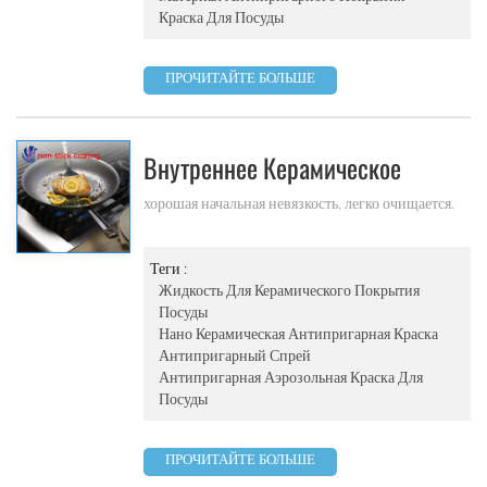
Краска Для Посуды
ПРОЧИТАЙТЕ БОЛЬШЕ
Внутреннее Керамическое
Покрытие Посуды С
хорошая начальная невязкость, легко очищается.
Антипригарным Покрытием Из
Фторопласта
Теги :
Жидкость Для Керамического Покрытия
Посуды
Нано Керамическая Антипригарная Краска
Антипригарный Спрей
Антипригарная Аэрозольная Краска Для
Посуды
ПРОЧИТАЙТЕ БОЛЬШЕ