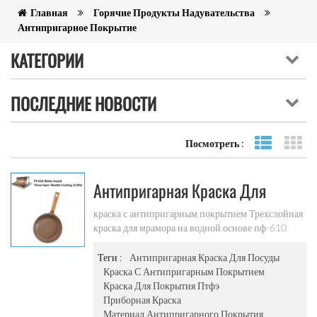
Главная
Горячие Продукты Надувательства
Антипригарное Покрытие
КАТЕГОРИИ
ПОСЛЕДНИЕ НОВОСТИ
Посмотреть :
Посмотре
ви
Антипригарная Краска Для
Посуды С Отличной
краска с антипригарным покрытием Трехслойная
краска для мрамора на водной основе пф-610
Маслостойкостью
(тип кафа) . широко используется в алюминиевой
сковороде , сковороде , суповой кастрюле ,
Теги :
Антипригарная Краска Для Посуды
электрической кастрюле для тушения ,
Краска С Антипригарным Покрытием
электрической посуде для выпечки , торте формы
Краска Для Покрытия Птфэ
и другая посуда с антипригарным покрытием.
Приборная Краска
Материал Антипригарного Покрытия