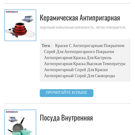
Керамическая Антипригарная
Краска На Водной Основе Для
хорошая начальная невязкость, легко очищается.
Покрытия Посуды
Теги :
Краски С Антипригарным Покрытием
Спрей Для Антипригарного Покрытия
Антипригарная Краска Для Кастрюль
Антипригарная Краска Высокая Температура
Антипригарный Спрей Для Краски
Антипригарный Спрей Для Сковороды
ПРОЧИТАЙТЕ БОЛЬШЕ
Посуда Внутренняя
Керамическая С Антипригарным