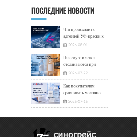
ПОСЛЕДНИЕ НОВОСТИ
Что происходит с
адгезией УФ-краски к
ПЭТ-плёнке после
2026-08-01
воздействия ледяной
воды?
Почему этикетки
отслаиваются при
низких температурах и
2026-07-22
показывают вытекание
клея при высоких
Как покупателям
температурах?
сравнивать молочно-
белые и
2026-07-16
полупрозрачные
водные
полиуретановые
дисперсии?
синогрейс