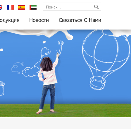
glish
français
español
العربية
одукция
Новости
Связаться С Нами