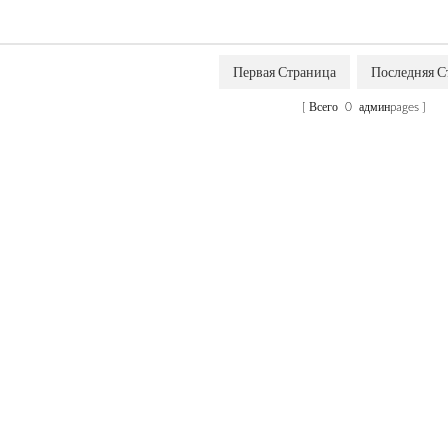
Первая Страница
Последняя С
Всего
0
админpages