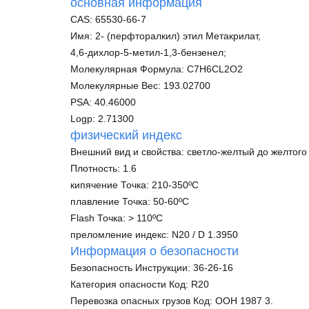
основная информация
CAS: 65530-66-7
Имя: 2- (перфторалкил) этил Метакрилат,
4,6-дихлор-5-метил-1,3-бензенел;
Молекулярная Формула: C7H6CL2O2
Молекулярные Вес: 193.02700
PSA: 40.46000
Logp: 2.71300
физический индекс
Внешний вид и свойства: светло-желтый до желтого
Плотность: 1.6
кипячение Точка: 210-350ºC
плавление Точка: 50-60ºC
Flash Точка: > 110ºC
преломление индекс: N20 / D 1.3950
Информация о безопасности
Безопасность Инструкции: 36-26-16
Категория опасности Код: R20
Перевозка опасных грузов Код: ООН 1987 3.