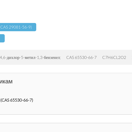
(CAS 29081-56-9)
)
4,6-дихлор-5-метил-1,3-бензенел;
CAS 65530-66-7
C7H6CL2O2
икам
(CAS 65530-66-7)