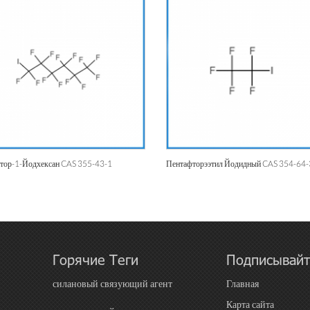
тор-1-Йодхексан CAS 355-43-1
Пентафторээтил Йодидный CAS 354-64-
Горячие Теги
Подписывайт
силановый связующий агент
Главная
Карта сайта