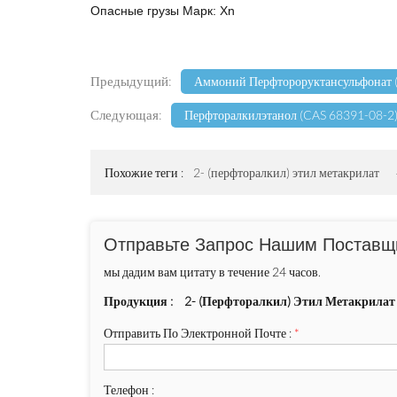
Опасные грузы Марк: Xn
Предыдущий:
Аммоний Перфтороруктансульфонат 
Следующая:
Перфторалкилэтанол (CAS 68391-08-2
Похожие теги :
2- (перфторалкил) этил метакрилат
Отправьте Запрос Нашим Поставщ
мы дадим вам цитату в течение 24 часов.
Продукция :
2- (перфторалкил) Этил Метакрилат 
Отправить По Электронной Почте :
*
Телефон :