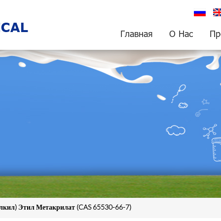
русский
En
Главная
О Нас
Пр
лкил) Этил Метакрилат (CAS 65530-66-7)