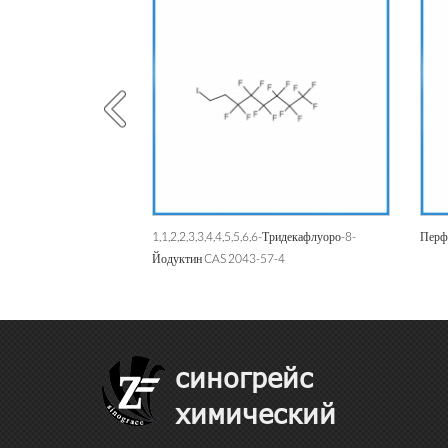
трафторэтилен Теломер
1,1,2,2,3,3,4,4,5,5,6,6-Тридекафлуоро-8-
Перф
Йодуктин CAS 2043-57-4
синогрейс
химический