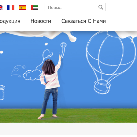
glish
français
español
العربية
одукция
Новости
Связаться С Нами