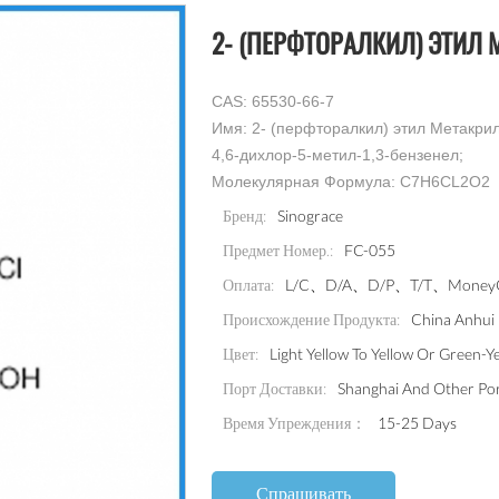
2- (ПЕРФТОРАЛКИЛ) ЭТИЛ М
CAS: 65530-66-7
Имя: 2- (перфторалкил) этил Метакрил
4,6-дихлор-5-метил-1,3-бензенел;
Молекулярная Формула: C7H6CL2O2
Sinograce
Бренд:
FC-055
Предмет Номер.:
L/C、D/A、D/P、T/T、MoneyGr
Оплата:
China Anhui
Происхождение Продукта:
Light Yellow To Yellow Or Green-Y
Цвет:
Shanghai And Other Po
Порт Доставки:
Время Упреждения：
15-25 Days
Спрашивать