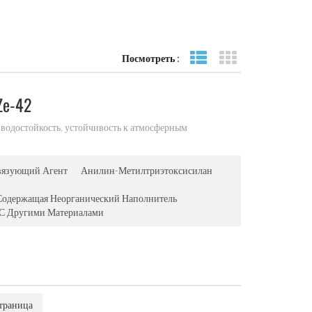
Посмотреть :
Посмотреть список
вид сетки
Ze-42
водостойкость, устойчивость к атмосферным
вязующий Агент
Анилин-Метилтриэтоксисилан
 Содержащая Неорганический Наполнитель
 С Другими Материалами
траница