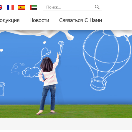
glish
français
español
العربية
одукция
Новости
Связаться С Нами