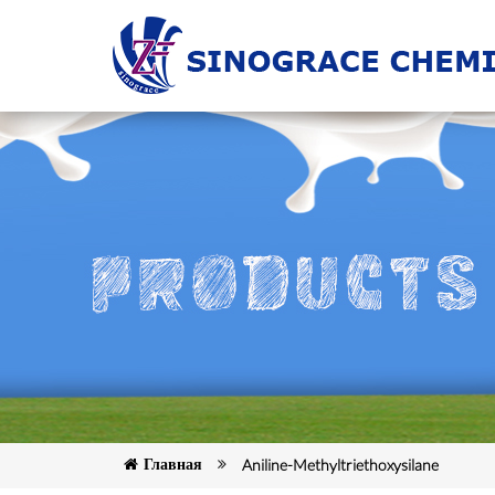
Главная
Aniline-Methyltriethoxysilane