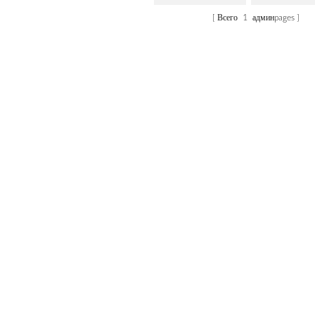
Всего
1
админpages