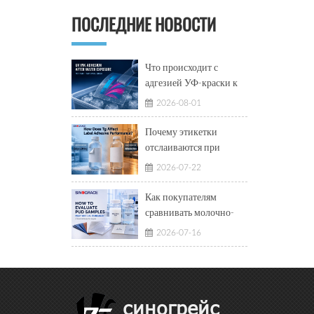
ПОСЛЕДНИЕ НОВОСТИ
Что происходит с
адгезией УФ-краски к
ПЭТ-плёнке после
2026-08-01
воздействия ледяной
воды?
Почему этикетки
отслаиваются при
низких температурах и
2026-07-22
показывают вытекание
клея при высоких
Как покупателям
температурах?
сравнивать молочно-
белые и
2026-07-16
полупрозрачные
водные
полиуретановые
дисперсии?
синогрейс