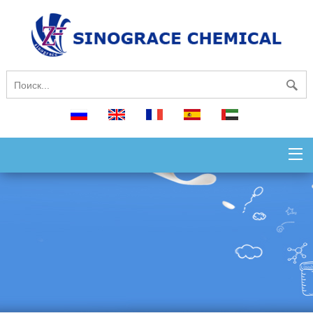
русский
English
français
español
العربية