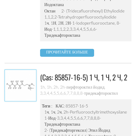
иод-1,1,1,2,2,3,3,4,4,5,5,6,6-тридекафтороктана
Иодоктана
Октан
2- (tridecafluorohexyl) Ethyliodide
1,1,2,2-Tetrahydroperfluorooctyliodide
1ч, 1Н, 2Н, 2Н-1-Iodoperfluorooctane, 8-
Иод-1,1,1,2,2,3,3,4,4,5,5,6,6-
Тридекафтороктана
ПРОЧИТАЙТЕ БОЛЬШЕ
(cas: 85857-16-5) 1 Ч, 1 Ч, 2 Ч, 2
Ч-
1h, 1h, 2h, 2h-перфтороктил йодид,
3,3,4,4,5,5,6,6,7,7,8,8,8-тридекафтороктил
Перфтороктилтриметоксисилан
йодида, 8-йод-1,1,1,2,2,3,3,4,4 , 5,5,6,6-
тридекафтороктана; 1-
Теги :
КАС: 85857-16-5
иод-3,3,4,4,5,5,6,6,7,7,8,8,8-тридекафтороктана;
1ч, 1ч, 2ч, 2h-Perfluorooctyltrimethoxysilane
2- (tridecafluorohexyl) этил иодид; 1,1,2,2-
1-Иод-3,3,4,4,5,5,6,6,7,7,8,8,8-
tetrahydroperfluorooctyliodide;
Тридекафтороктана
1,1,1,2,2,3,3,4,4,5,5,6,6-тридекафтор-8-
2- (тридекафторгексил) Этил Йодид
иодоктана, 97%; 1 ч, 1 ч , 2Н, 2Н-1-