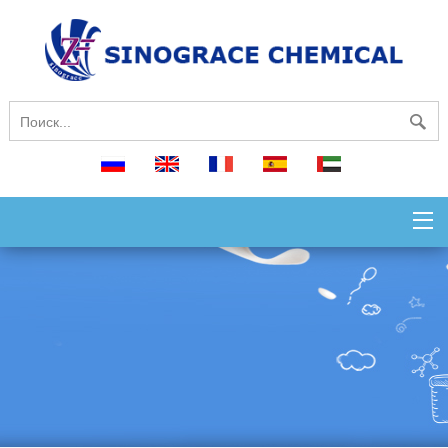
русский
English
français
español
العربية