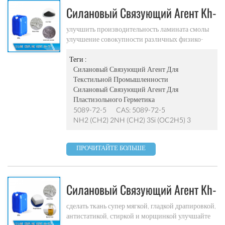
окислению и увеличение содержания смолы и
Силановый Связующий Агент Kh-
другихполимерные материалы с адгезионной
поверхностью
791
улучшить производительность ламината смолы
улучшение совокупности различных физико-
механических свойств, электрических свойств,
водостойкости, устойчивости к старению
Теги :
Силановый Связующий Агент Для
Текстильной Промышленности
Силановый Связующий Агент Для
Пластизольного Герметика
5089-72-5
CAS: 5089-72-5
NH2 (CH2) 2NH (CH2) 3Si (OC2H5) 3
ПРОЧИТАЙТЕ БОЛЬШЕ
Силановый Связующий Агент Kh-
902
сделать ткань супер мягкой, гладкой драпировкой,
антистатикой, стиркой и морщинкой улучшайте