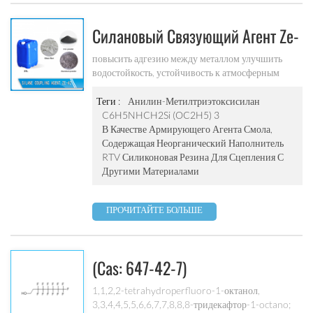
-использованный для поверхностного покрытия
силиконовый каучук и время соединения металла
Силановый Связующий Агент Ze-
хранение и обработка доступно в 25 кг / барабан
хранить продукты в плотно закрытых
42
повысить адгезию между металлом улучшить
оригинальных контейнерах при 5-40 ℃ Срок
водостойкость, устойчивость к атмосферным
годности: 12 месяцев с даты поставки в
воздействиям
соответствии с перевозками опасных грузов
Теги :
Анилин-Метилтриэтоксисилан
C6H5NHCH2Si (OC2H5) 3
В Качестве Армирующего Агента Смола,
Содержащая Неорганический Наполнитель
RTV Силиконовая Резина Для Сцепления С
Другими Материалами
ПРОЧИТАЙТЕ БОЛЬШЕ
(cas: 647-42-7)
3,3,4,4,5,5,6,6,7,7,8,8,8-
1,1,2,2-tetrahydroperfluoro-1-октанол,
3,3,4,4,5,5,6,6,7,7,8,8,8-тридекафтор-1-octano;