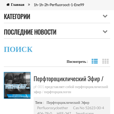
Главная
1h-1h-2h-Perfluorooct-1-Ene99
КАТЕГОРИИ
ПОСЛЕДНИЕ НОВОСТИ
ПОИСК
Посмотреть :
Посмотре
ви
Перфтороциклический Эфир /
Перфтороциклоген Pf-010
pf-001 представляет собой перфторциклический
эфир / перфторциклоген
Теги :
Перфторциклический Эфир
Perfluorocycloether
Cas No 52623-00-4
406-78-0
HFE-347
Sevofurane