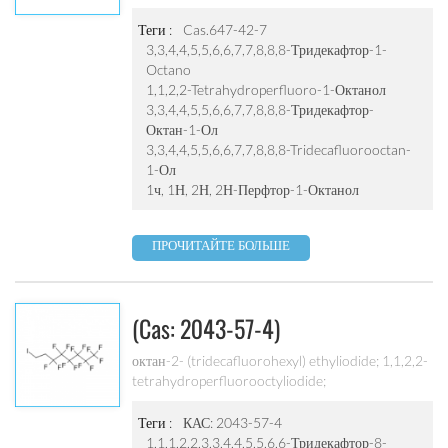
Тридекафтор-1-Октано
3,3, 4,4,5,5,6,6,7,7,8,8,8-тридекафтор-октан-1-ол;
3,3,4,4,5,5,6,6,7,7, 8,8,8-tridecafluorooctan-1-ол;
Теги :
Cas.647-42-7
1Н, 1Н, 2Н, 2Н-перфтор-1-октанол; 1Н, 1Н, 2Н,
3,3,4,4,5,5,6,6,7,7,8,8,8-Тридекафтор-1-
2Н-perfluorooctan-1-ол; 1Н, 1Н, 2Н, 2Н-
Octano
perfluorooctanol; замковый камень 62-ал
1,1,2,2-Tetrahydroperfluoro-1-Октанол
3,3,4,4,5,5,6,6,7,7,8,8,8-Тридекафтор-
Октан-1-Ол
3,3,4,4,5,5,6,6,7,7,8,8,8-Tridecafluorooctan-
1-Ол
1ч, 1Н, 2Н, 2Н-Перфтор-1-Октанол
ПРОЧИТАЙТЕ БОЛЬШЕ
(cas: 2043-57-4)
1,1,1,2,2,3,3,4,4,5,5,6,6-
октан-2- (tridecafluorohexyl) ethyliodide; 1,1,2,2-
tetrahydroperfluorooctyliodide;
Тридекафтор-8-Йодооктана
1,1,1,2,2,3,3,4,4,5,5,6,6-тридекафтор-8-
иодоктана , 97%; 1 ч, 1 ч, 2 ч, 2h-1-
Теги :
КАС: 2043-57-4
iodoperfluorooctane, 8-
1,1,1,2,2,3,3,4,4,5,5,6,6-Тридекафтор-8-