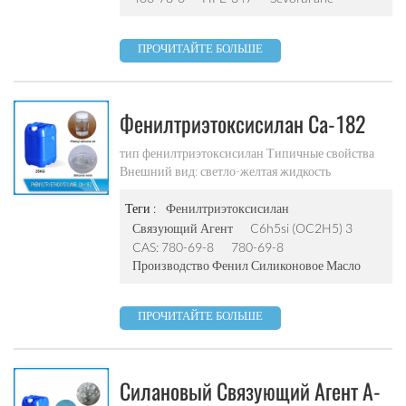
ПРОЧИТАЙТЕ БОЛЬШЕ
Фенилтриэтоксисилан Ca-182
тип фенилтриэтоксисилан Типичные свойства
Внешний вид: светло-желтая жидкость
Концентрация: 98% cas: 780-69-8 температура
вспышки: 42 ℃ молекулярный вес: 240 точка
Теги :
Фенилтриэтоксисилан
кипения: 112 плотность: 0,993 ± 0,005 г / см 3
Связующий Агент
C6h5si (OC2H5) 3
показатель преломления: 1,458 ± 0,005
CAS: 780-69-8
780-69-8
структурная формула: c 6 час 5 Si (OC 2 час 5 ) 3
Производство Фенил Силиконовое Масло
заявление -производное фенилсиликоновое
масло -фенилсиликоновое масло -электронная
обработка материалов сшивающий агент
ПРОЧИТАЙТЕ БОЛЬШЕ
силиконовой смолы -препараты органических
полимерных материалов хранение и обработка
доступно в 25 кг / барабан хранить продукты в
Силановый Связующий Агент A-
плотно закрытых оригинальных контейнерах при