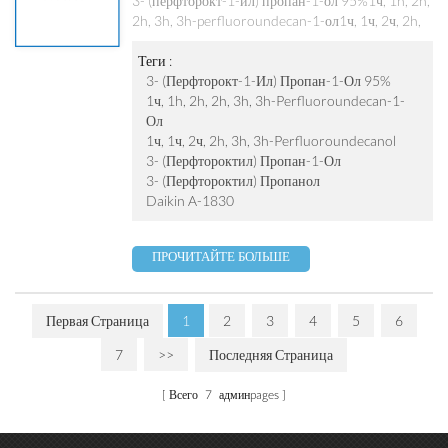
(перфтороктил) Пропанол
3- (перфторокт-1-ил) пропан-1-ол 95%1ч, 1h, 2h,
2h, 3h, 3h-perfluoroundecan-1-ол1ч, 1ч, 2ч, 2h,
3h, 3h-perfluoroundecanol3- (перфтороктил)
пропан-1-ол3- (перфтороктил) пропанолDaikin
Теги :
A-1830perfluoroundecanol3- (perfluorooct-1-
3- (перфторокт-1-Ил) Пропан-1-Ол 95%
ил) пропан-1-ол
1ч, 1h, 2h, 2h, 3h, 3h-Perfluoroundecan-1-
Ол
1ч, 1ч, 2ч, 2h, 3h, 3h-Perfluoroundecanol
3- (перфтороктил) Пропан-1-Ол
3- (перфтороктил) Пропанол
Daikin A-1830
ПРОЧИТАЙТЕ БОЛЬШЕ
Первая Страница
1
2
3
4
5
6
7
>>
Последняя Страница
Всего
7
админpages