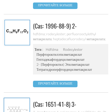
ПРОЧИТАЙТЕ БОЛЬШЕ
(cas: 1996-88-9) 2-
(перфтороктил) Этилметакрилат
hdfdma; rodecylester; perfluorooctylethyl
метакрилата; heptadecafluorodecyl метакрилата;
2- (перфтороктил) этилметакрилат;
tetrahydroperfluorodecyl метакрилата; 1Н, 1Н,
Теги :
Hdfdma
Rodecylester
2Н, 2Н-perfluorodecyl метакрилата; 1Н, 1Н, 2Н,
Перфтороктилэтилметакрилат
2Н-perfluorodecylmethacrylate98%; 2-
Гептадекафтордецилметакрилат
(heptadecafluorooctyl) этил = метакрилат, 1 ч, 1 ч,
2- (перфтороктил) Этилметакрилат
2 ч, 2 ч-перфтордецилметакрилат 98%
Тетрагидроперфтордецилметакрилат
ПРОЧИТАЙТЕ БОЛЬШЕ
(cas: 1651-41-8) 3-