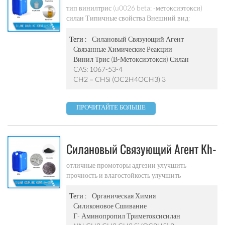
5-40 ℃ Срок годности: 12 месяцев с даты
172
тип винилтрис (u0026 beta; -метоксиэтокси)
поставки в соответствии с перевозками опасных
силан Типичные свойства Внешний вид:
грузов
бесцветная прозрачная жидкость cas: 1067-53-4
чистота: ≥ 98% (gc-анализ) альтернативные
Теги :
Силановый Связующий Агент
продукты: a-172 (карбид соединения)
Связанные Химические Реакции
структурная формула: ch2 = chsi (oc2h4och3) 3
Винил Трис (β-Метоксиэтокси) Силан
заявление -это можно использовать в качестве
CAS: 1067-53-4
разнообразной вязкости полимера и ускорителей
CH2 = CHSi (OC2H4OCH3) 3
хранение и обработка доступно в 25 кг / барабан
хранить продукты в плотно закрытых
ПРОЧИТАЙТЕ БОЛЬШЕ
оригинальных контейнерах при 5-40 ℃ Срок
годности: 12 месяцев с даты поставки в
соответствии с перевозками опасных грузов
Силановый Связующий Агент Kh-
550
отличные промоторы адгезии улучшить
прочность и влагостойкость улучшить
наполнитель в смачивании и дисперсии
полимера повысить влагостойкость и повысить
Теги :
Органическая Химия
упругость сжатия улучшить физическую и
Силиконовое Сшивание
механическую армированную пластичную сухую
Γ- Аминопропил Триметоксисилан