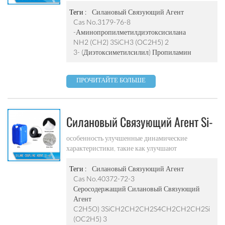
адгезию, отверждение и отсутствие пузырьков
подложки (цемент, медь, стекло и т. д.), систему
Теги :
Силановый Связующий Агент
светлого цвета увеличение органического
Cas No.3179-76-8
материала связующей способности
-аминопропилметилдиэтоксисилана
неорганического матричного материала
NH2 (CH2) 3SiCH3 (OC2H5) 2
улучшенная силиконовая (молекулярная)
3- (диэтоксиметилсилил) Пропиламин
ориентация волокон, повышенное сродство к
волокну
ПРОЧИТАЙТЕ БОЛЬШЕ
Силановый Связующий Агент Si-
69
особенность улучшенные динамические
характеристики, такие как улучшают
стабильность поперечных связей, разрыва, сдвига,
водостойкости и т. д., более низкую деформацию
Теги :
Силановый Связующий Агент
сжатия, термостойкость тип серосодержащий
Cas No.40372-72-3
силановый связующий агент Типичные свойства
Серосодержащий Силановый Связующий
Внешний вид: коричневая прозрачная жидкость
Агент
температура вспышки: a≥100 ℃ содержание
C2H5O) 3SiCH2CH2CH2S4CH2CH2CH2Si
серы: ≥22,5% № кат .: 40372-72-3 плотность:
(OC2H5) 3